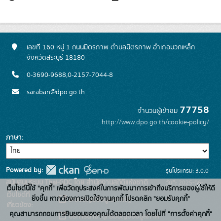
เลขที่ 160 หมู่ 1 ถนนมิตรภาพ ตำบลมิตรภาพ อำเภอมวกเหล็ก
จังหวัดสระบุรี 18180
0-3690-9688,0-2157-7044-8
saraban@dpo.go.th
77758
จำนวนผู้เข้าชม
http://www.dpo.go.th/cookie-policy/
ภาษา
Powered by:
รุ่นโปรแกรม: 3.0.0
สนับสนุนระบบ Thai-GDC โดย สำนักงานสถิติแห่งชาติ
วันที่: 2025-06-
x
เว็บไซต์นี้ใช้ "คุกกี้" เพื่อวัตถุประสงค์ในการพัฒนาการเข้าถึงบริการของผู้ใช้ให้ดี
เว็บไซต์ที่
26
ยิ่งขึ้น หากต้องการเปิดใช้งานคุกกี้ โปรดคลิก "ยอมรับคุกกี้"
ระบบบัญชีข้อมูลภาครัฐ
เกี่ยวข้อง:
คุณสามารถถอนการยินยอมของคุณได้ตลอดเวลา โดยไปที่ "การตั้งค่าคุกกี้"
บริการนามานุกรมบัญชีข้อมูลภาค