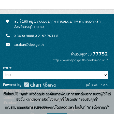
เลขที่ 160 หมู่ 1 ถนนมิตรภาพ ตำบลมิตรภาพ อำเภอมวกเหล็ก
จังหวัดสระบุรี 18180
0-3690-9688,0-2157-7044-8
saraban@dpo.go.th
77752
จำนวนผู้เข้าชม
http://www.dpo.go.th/cookie-policy/
ภาษา
Powered by:
รุ่นโปรแกรม: 3.0.0
สนับสนุนระบบ Thai-GDC โดย สำนักงานสถิติแห่งชาติ
วันที่: 2025-06-
x
เว็บไซต์นี้ใช้ "คุกกี้" เพื่อวัตถุประสงค์ในการพัฒนาการเข้าถึงบริการของผู้ใช้ให้ดี
เว็บไซต์ที่
26
ยิ่งขึ้น หากต้องการเปิดใช้งานคุกกี้ โปรดคลิก "ยอมรับคุกกี้"
ระบบบัญชีข้อมูลภาครัฐ
เกี่ยวข้อง:
คุณสามารถถอนการยินยอมของคุณได้ตลอดเวลา โดยไปที่ "การตั้งค่าคุกกี้"
บริการนามานุกรมบัญชีข้อมูลภาค