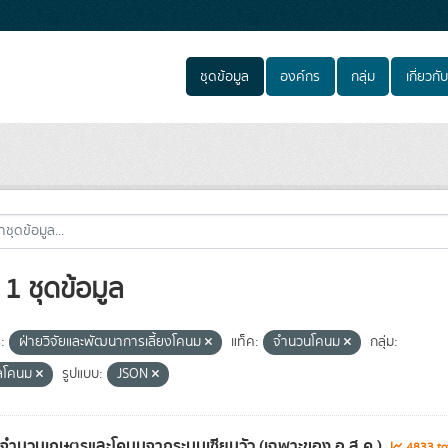
ชุดข้อมูล
องค์กร
กลุ่ม
เกี่ยวกับ
1 ชุดข้อมูล
:
ฝ่ายวิจัยและพัฒนาการเลี้ยงโคนม
แท็ค:
จำนวนโคนม
กลุ่ม:
ูลโคนม
รูปแบบ:
JSON
ลจำนวนเกษตรและโคนมจากระบบเซียนวัว (เฉพาะของ อ.ส.ค.)
4833 tot