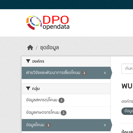
Skip to main content
ชุดข้อมูล
องค์กร
ฝ่ายวิจัยและพัฒนาการเลี้ยงโคนม
x
1
พบ 
กลุ่ม
ข้อมูลสหกรณ์โคนม
1
องค์กร
ข้อม
ข้อมูลเกษตรกรโคนม
1
ข้อมูลโคนม
x
1
ข้อมู