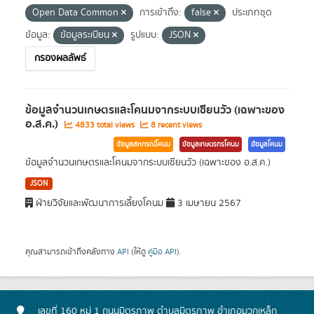
Open Data Common
การเข้าถึง:
false
ประเภทชุด
ข้อมูล:
ข้อมูลระเบียน
รูปแบบ:
JSON
กรองผลลัพธ์
ข้อมูลจำนวนเกษตรและโคนมจากระบบเซียนวัว (เฉพาะของ
อ.ส.ค.)
4833 total views
8 recent views
ข้อมูลสหกรณ์โคนม
ข้อมูลเกษตรกรโคนม
ข้อมูลโคนม
ข้อมูลจำนวนเกษตรและโคนมจากระบบเซียนวัว (เฉพาะของ อ.ส.ค.)
JSON
ฝ่ายวิจัยและพัฒนาการเลี้ยงโคนม
3 เมษายน 2567
คุณสามารถเข้าถึงคลังทาง
API
(ให้ดู
คู่มือ API
).
เลขที่ 160 หมู่ 1 ถนนมิตรภาพ ตำบลมิตรภาพ อำเภอมวกเหล็ก